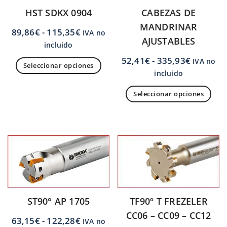
HST SDKX 0904
CABEZAS DE
MANDRINAR
89,86
€
-
115,35
€
IVA no
AJUSTABLES
incluido
52,41
€
-
335,93
€
IVA no
Seleccionar opciones
incluido
Seleccionar opciones
ST90° AP 1705
TF90º T FREZELER
CC06 – CC09 – CC12
63,15
€
-
122,28
€
IVA no