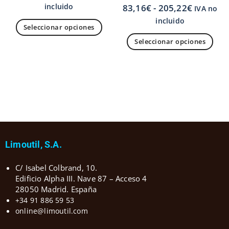
incluido
83,16
€
-
205,22
€
IVA no
incluido
Seleccionar opciones
Seleccionar opciones
Limoutil, S.A.
C/ Isabel Colbrand, 10.
Edificio Alpha III. Nave 87 – Acceso 4
28050 Madrid. España
+34 91 886 59 53
online@limoutil.com