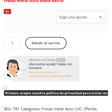
Fresas metal duro doble hélice
Dc
Añadir al carrito
Atención al Cliente
Offline
¿Necesitas ayuda? habla con
nosotros
Déjenos su mensaje y le
contestaremos lo más breve posible.
Primero acepte nuestra política de privacidad para iniciar una 
SKU:
781
Categorías:
Fresas metal duro LUC
,
Ofertas