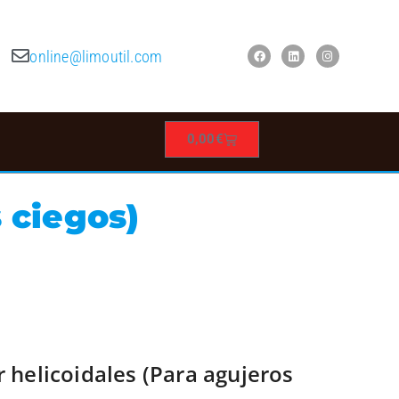
online@limoutil.com
0,00
€
 ciegos)
 helicoidales (Para agujeros