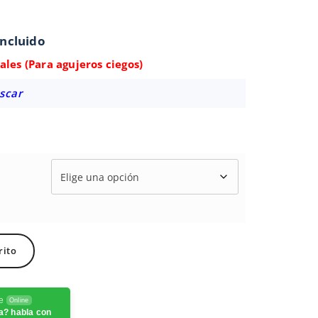
incluido
ales (Para agujeros ciegos)
scar
rito
te
Online
a? habla con