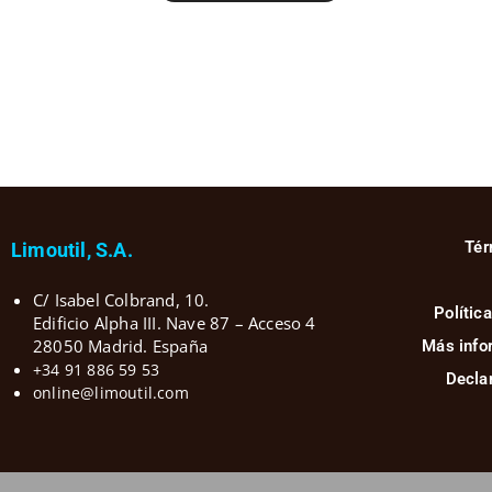
Tér
Limoutil, S.A.
C/ Isabel Colbrand, 10.
Polític
Edificio Alpha III. Nave 87 – Acceso 4
28050 Madrid. España
Más info
+34 91 886 59 53
Declar
online@limoutil.com