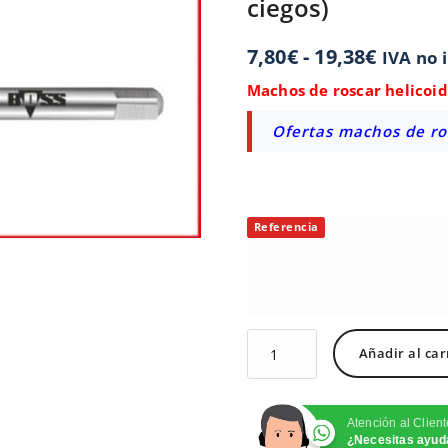
ciegos)
7,80
€
-
19,38
€
IVA no 
Machos de roscar helicoid
Ofertas machos de ro
Referencia
Añadir al car
Atención al Clien
¿Necesitas ayud