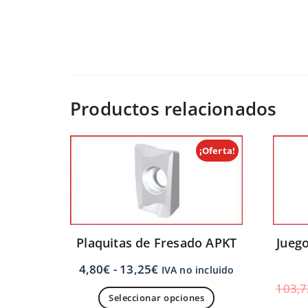
Productos relacionados
¡Oferta!
Plaquitas de Fresado APKT
Juego
4,80
€
-
13,25
€
IVA no incluido
103,7
Seleccionar opciones