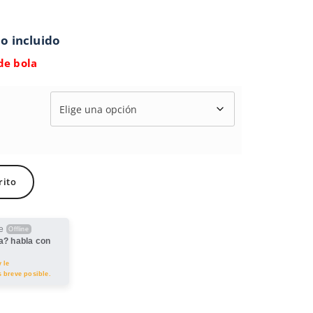
o incluido
de bola
rito
te
Offline
a? habla con
 le
 breve posible.