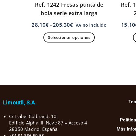
Ref. 1242 Fresas punta de
Ref. 
bola serie extra larga
28,10
€
-
205,30
€
15,10
IVA no incluido
Seleccionar opciones
Tér
Limoutil, S.A.
C/ Isabel Colbrand, 10.
Polític
Edificio Alpha III. Nave 87 – Acceso 4
28050 Madrid. España
Más info
+34 91 886 59 53