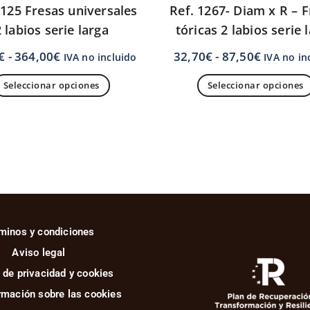
1125 Fresas universales
Ref. 1267- Diam x R – 
2 labios serie larga
tóricas 2 labios serie 
€
-
364,00
€
32,70
€
-
87,50
€
IVA no incluido
IVA no in
Seleccionar opciones
Seleccionar opciones
minos y condiciones
Aviso legal
a de privacidad y cookies
rmación sobre las cookies