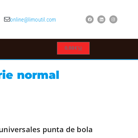
online@limoutil.com
0,00
€
rie normal
 universales punta de bola