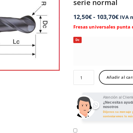
serie normal
12,50
€
-
103,70
€
IVA n
Fresas universales punta 
Dc
Añadir al car
Atención al Clien
¿Necesitas ayud
nosotros
Déjenos su mensaje y
contestaremos lo más