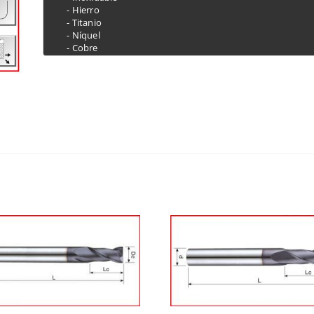
 - Hierro

 - Titanio

 - Níquel
