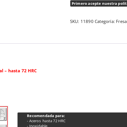
Primero acepte nuestra polít
SKU:
11890
Categoría:
Fresa
al – hasta 72 HRC
 Recomendada para:
 - Aceros  hasta 72 HRC 

 - Inoxidable
